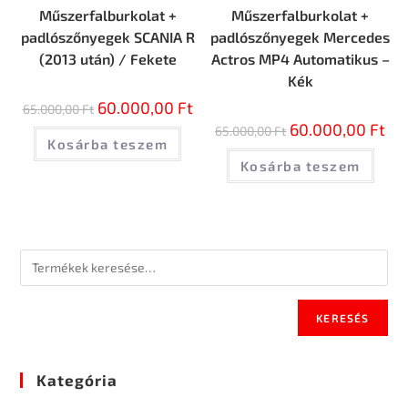
Műszerfalburkolat +
Műszerfalburkolat +
padlószőnyegek SCANIA R
padlószőnyegek Mercedes
(2013 után) / Fekete
Actros MP4 Automatikus –
Kék
60.000,00
Ft
65.000,00
Ft
60.000,00
Ft
65.000,00
Ft
Kosárba teszem
Kosárba teszem
KERESÉS
Kategória