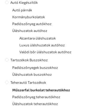
Autó Kiegészítők
Autó párnák
Kormányburkolatok
Padlószőnyeg autókhoz
Üléshuzatok autóhoz
Alcantara üléshuzatok
Luxus üléshuzatok autóhoz
Valódi bőr üléshuzatok autóhoz
Tartozékok Buszokhoz
Padlószőnyegek buszokhoz
Üléshuzatok buszokhoz
Teherautó Tartozékok
Műszerfal burkolat teherautókhoz
Padlószőnyeg teherautókhoz
Üléshuzatok teherautókhoz