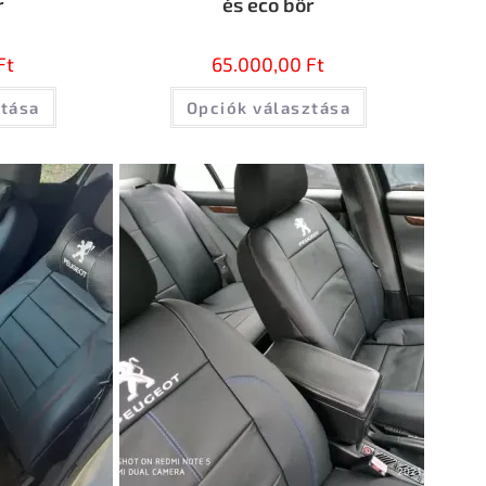
r
és eco bőr
Ft
65.000,00
Ft
ztása
Opciók választása