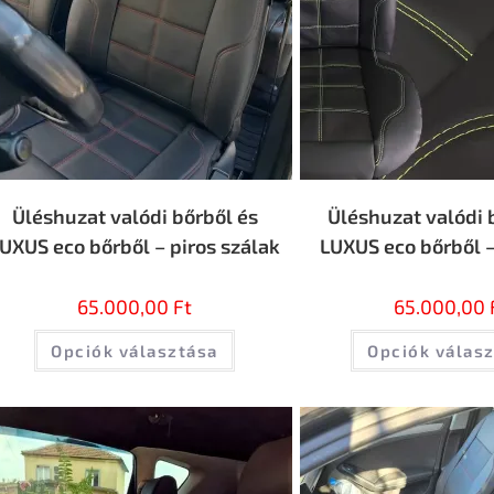
Üléshuzat valódi bőrből és
Üléshuzat valódi 
UXUS eco bőrből – piros szálak
LUXUS eco bőrből –
65.000,00
Ft
65.000,00
Opciók választása
Opciók válas