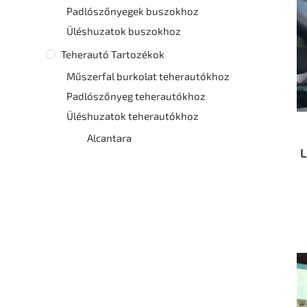
Padlószőnyegek buszokhoz
Üléshuzatok buszokhoz
Teherautó Tartozékok
Műszerfal burkolat teherautókhoz
Padlószőnyeg teherautókhoz
Üléshuzatok teherautókhoz
Alcantara
L