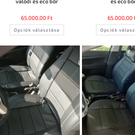
valódi és eco bőr
és eco bő
65.000,00
Ft
65.000,00
Opciók választása
Opciók válas