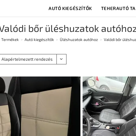
AUTÓ KIEGÉSZÍTŐK
TEHERAUTÓ T
Valódi bőr üléshuzatok autóho
Termékek
>
Autó kiegészítők
>
Üléshuzatok autóhoz
>
Valódi bőr üléshu
Alapértelmezett rendezés