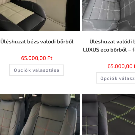
Üléshuzat bézs valódi bőrből
Üléshuzat valódi 
LUXUS eco bőrből – f
65.000,00
Ft
65.000,00
Opciók választása
Opciók válas