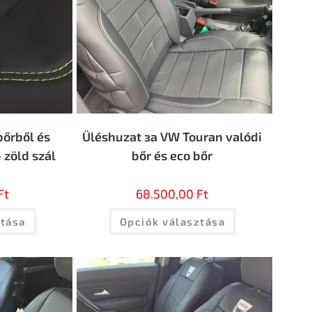
bőrből és
Üléshuzat за VW Touran valódi
 zöld szál
bőr és eco bőr
Ft
68.500,00
Ft
ztása
Opciók választása