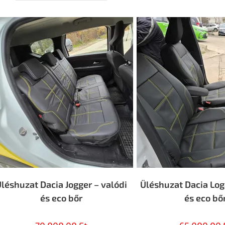
léshuzat Dacia Jogger – valódi
Üléshuzat Dacia Log
és eco bőr
és eco bő