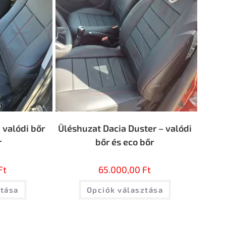
 valódi bőr
Üléshuzat Dacia Duster – valódi
r
bőr és eco bőr
Ft
65.000,00
Ft
ztása
Opciók választása