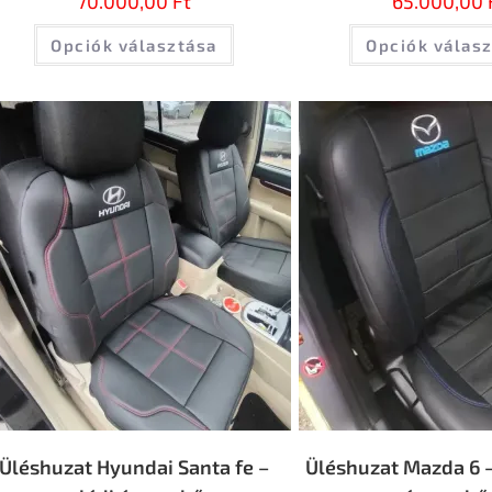
70.000,00
Ft
65.000,00
Opciók választása
Opciók válas
Üléshuzat Hyundai Santa fe –
Üléshuzat Mazda 6 –