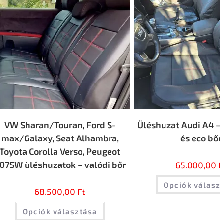
VW Sharan/Touran, Ford S-
Üléshuzat Audi A4 –
max/Galaxy, Seat Alhambra,
és eco bő
Toyota Corolla Verso, Peugeot
07SW üléshuzatok – valódi bőr
65.000,00
Opciók válas
68.500,00
Ft
Opciók választása