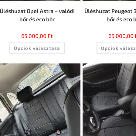
Üléshuzat Opel Astra – valódi
Üléshuzat Peugeot 3
bőr és eco bőr
bőr és eco 
65.000,00
Ft
65.000,00
Opciók választása
Opciók válas