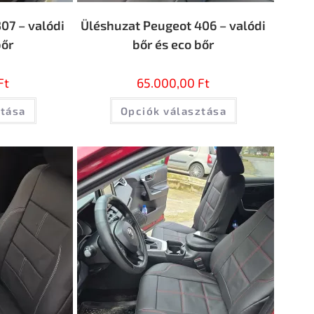
07 – valódi
Üléshuzat Peugeot 406 – valódi
bőr
bőr és eco bőr
Ft
65.000,00
Ft
ztása
Opciók választása