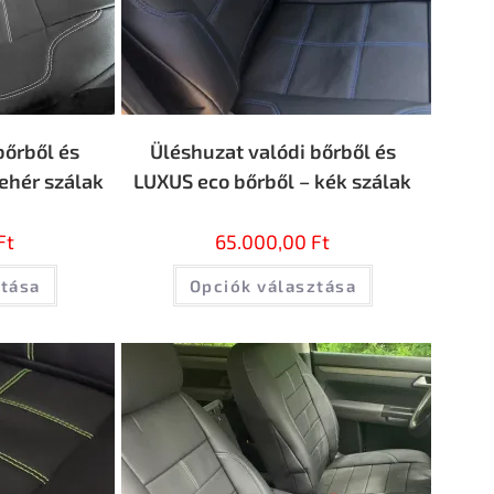
bőrből és
Üléshuzat valódi bőrből és
ehér szálak
LUXUS eco bőrből – kék szálak
Ft
65.000,00
Ft
ztása
Opciók választása