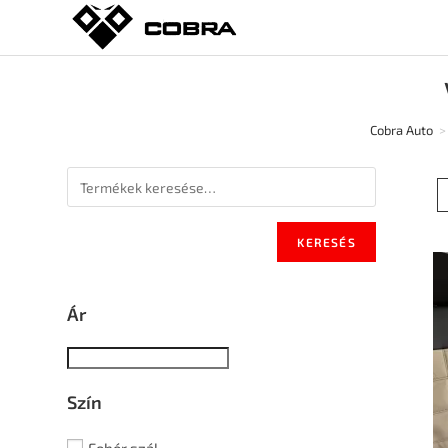
Cobra Auto
>
KERESÉS
Ár
Szín