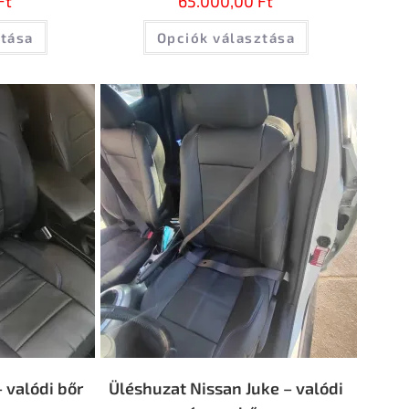
Ft
65.000,00
Ft
ztása
Opciók választása
 valódi bőr
Üléshuzat Nissan Juke – valódi