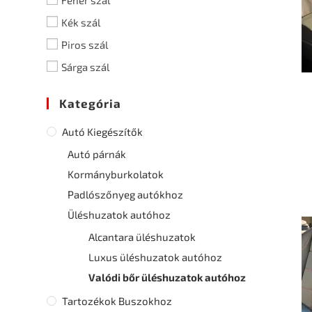
Fehér szál
Kék szál
Piros szál
Sárga szál
Kategória
Autó Kiegészítők
Autó párnák
Kormányburkolatok
Padlószőnyeg autókhoz
Üléshuzatok autóhoz
Alcantara üléshuzatok
Luxus üléshuzatok autóhoz
Valódi bőr üléshuzatok autóhoz
Tartozékok Buszokhoz