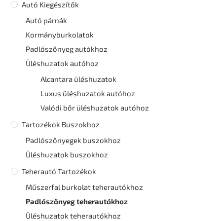
Autó Kiegészítők
Autó párnák
Kormányburkolatok
Padlószőnyeg autókhoz
Üléshuzatok autóhoz
Alcantara üléshuzatok
Luxus üléshuzatok autóhoz
Valódi bőr üléshuzatok autóhoz
Tartozékok Buszokhoz
Padlószőnyegek buszokhoz
Üléshuzatok buszokhoz
Teherautó Tartozékok
Műszerfal burkolat teherautókhoz
Padlószőnyeg teherautókhoz
Üléshuzatok teherautókhoz