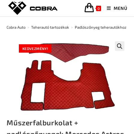
MENÜ
0
Cobra Auto
>
Teherautó tartozékok
>
Padlószőnyeg teherautókhoz
>
KEDVEZMÉNY!
🔍
Műszerfalburkolat +
padlószőnyegek Mercedes Actros