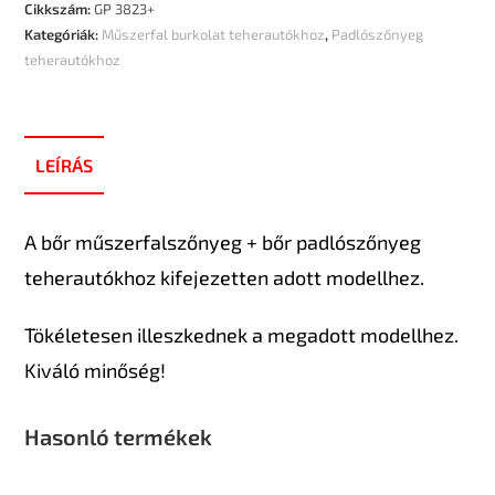
Cikkszám:
GP 3823+
Kategóriák:
Műszerfal burkolat teherautókhoz
,
Padlószőnyeg
teherautókhoz
LEÍRÁS
A bőr műszerfalszőnyeg + bőr padlószőnyeg
teherautókhoz kifejezetten adott modellhez.
Tökéletesen illeszkednek a megadott modellhez.
Kiváló minőség!
Hasonló termékek