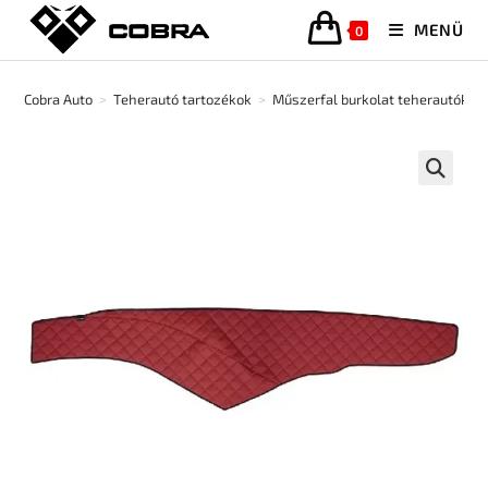
MENÜ
0
Cobra Auto
>
Teherautó tartozékok
>
Műszerfal burkolat teherautókho
🔍