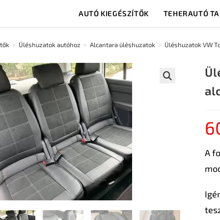
AUTÓ KIEGÉSZÍTŐK
TEHERAUTÓ T
ítők
>
Üléshuzatok autóhoz
>
Alcantara üléshuzatok
>
Üléshuzatok VW Tou
Ül
al
🔍
6
A f
mod
Igé
tes