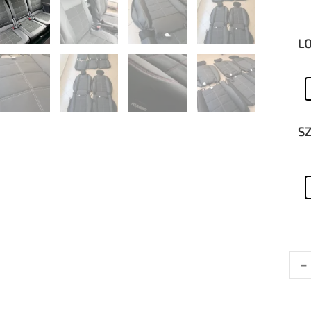
L
S
-