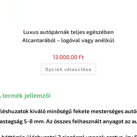
Luxus autópárnák teljes egészében
Alcantarából – logóval vagy anélkül
13.000,00
Ft
Opciók választása
 termék jellemzői
léshuzatok kiváló minőségű fekete mesterséges autói
astagság 5-8 mm. Az összes felhasznált anyagot az au
 háttámla üléshuzatai 3 cipzárral vannak osztva, így 