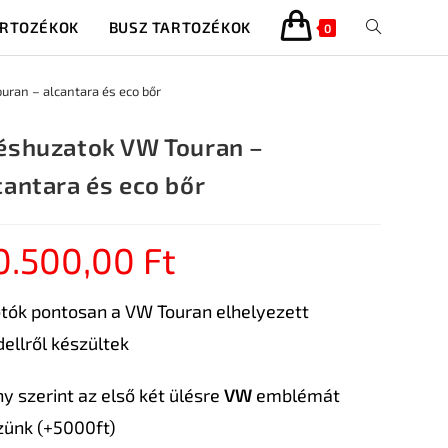
ARTOZÉKOK
BUSZ TARTOZÉKOK
0
ran – alcantara és eco bőr
éshuzatok VW Touran –
cantara és eco bőr
0.500,00
Ft
otók pontosan a VW Touran elhelyezett
ellről készültek
ny szerint az első két ülésre
VW
emblémát
zünk (+5000ft)