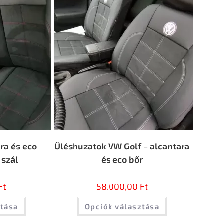
ra és eco
Üléshuzatok VW Golf – alcantara
 szál
és eco bőr
Ft
58.000,00
Ft
ztása
Opciók választása