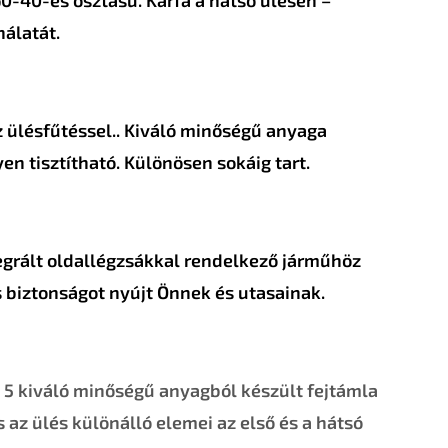
nálatát.
 ülésfűtéssel.. Kiváló minőségű anyaga
en tisztítható. Különösen sokáig tart.
egrált oldallégzsákkal rendelkező járműhöz
 biztonságot nyújt Önnek és utasainak.
 5 kiváló minőségű anyagból készült fejtámla
 az ülés különálló elemei az első és a hátsó