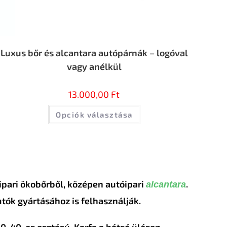
Luxus bőr és alcantara autópárnák – logóval
vagy anélkül
13.000,00
Ft
Opciók választása
pari ökobőrből, középen autóipari
.
alcantara
tók gyártásához is felhasználják.
60-40-es osztású. Karfa a hátsó ülésen –