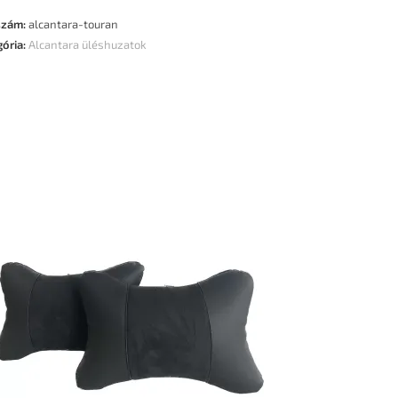
szám:
alcantara-touran
gória:
Alcantara üléshuzatok