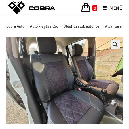
MENÜ
0
Cobra Auto
>
Autó kiegészítők
>
Üléshuzatok autóhoz
>
Alcantara ülé
🔍