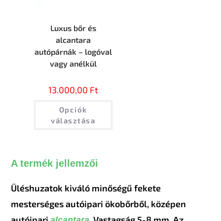
Luxus bőr és
alcantara
autópárnák – logóval
vagy anélkül
13.000,00
Ft
Opciók
választása
A termék jellemzői
Üléshuzatok kiváló minőségű fekete
mesterséges autóipari ökobőrből, középen
autóipari
. Vastagság 5-8 mm. Az
alcantara