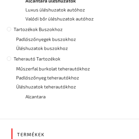
Alcantara üléshuzatok
Luxus üléshuzatok autóhoz
Valódi bőr üléshuzatok autóhoz
Tartozékok Buszokhoz
Padlószőnyegek buszokhoz
Üléshuzatok buszokhoz
Teherautó Tartozékok
Műszerfal burkolat teherautókhoz
Padlószőnyeg teherautókhoz
Üléshuzatok teherautókhoz
Alcantara
TERMÉKEK