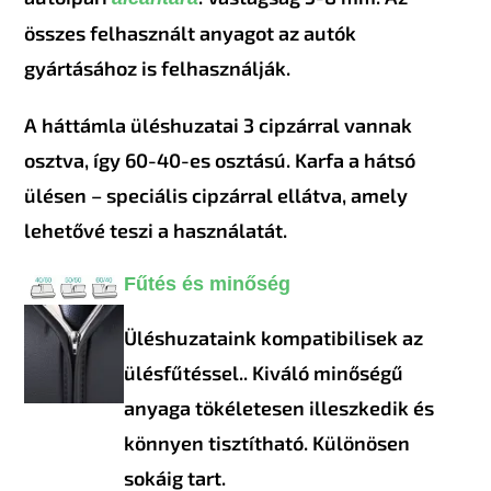
összes felhasznált anyagot az autók
gyártásához is felhasználják.
A háttámla üléshuzatai 3 cipzárral vannak
osztva, így 60-40-es osztású. Karfa a hátsó
ülésen – speciális cipzárral ellátva, amely
lehetővé teszi a használatát.
Fűtés és minőség
Üléshuzataink kompatibilisek az
ülésfűtéssel.. Kiváló minőségű
anyaga tökéletesen illeszkedik és
könnyen tisztítható. Különösen
sokáig tart.