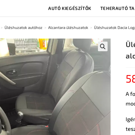
AUTÓ KIEGÉSZÍTŐK
TEHERAUTÓ T
>
Üléshuzatok autóhoz
>
Alcantara üléshuzatok
>
Üléshuzatok Dacia Loga
Ül
al
🔍
5
A f
mod
Igé
tes