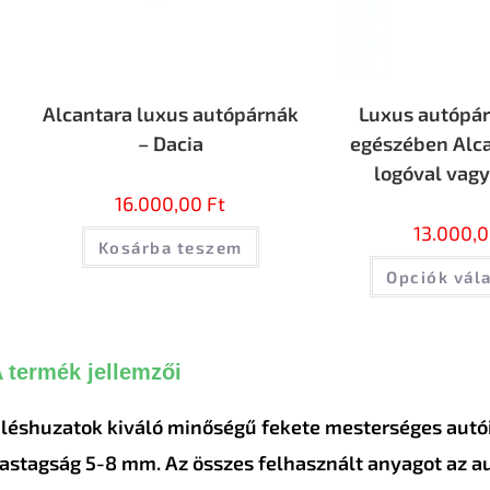
Alcantara luxus autópárnák
Luxus autópár
– Dacia
egészében Alca
logóval vagy
16.000,00
Ft
13.000,
Kosárba teszem
Opciók vál
 termék jellemzői
léshuzatok kiváló minőségű fekete mesterséges autói
astagság 5-8 mm. Az összes felhasznált anyagot az au