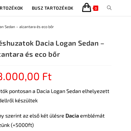
ARTOZÉKOK
BUSZ TARTOZÉKOK
0
n Sedan – alcantara és eco bőr
éshuzatok Dacia Logan Sedan –
cantara és eco bőr
8.000,00
Ft
otók pontosan a Dacia Logan Sedan elhelyezett
ellről készültek
ny szerint az első két ülésre
Dacia
emblémát
zünk (+5000ft)