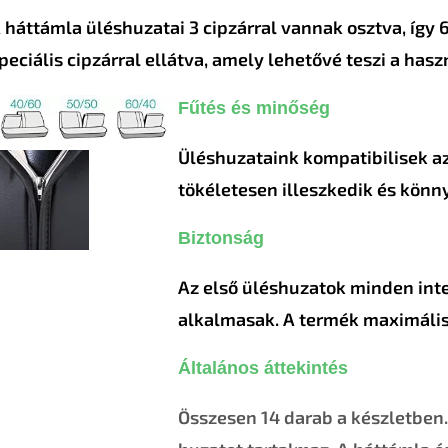
 háttámla üléshuzatai 3 cipzárral vannak osztva, így 
peciális cipzárral ellátva, amely lehetővé teszi a hasz
Fűtés és minőség
Üléshuzataink kompatibilisek az
tökéletesen illeszkedik és könny
Biztonság
Az első üléshuzatok minden int
alkalmasak. A termék maximális
Általános áttekintés
Összesen 14 darab a készletben.