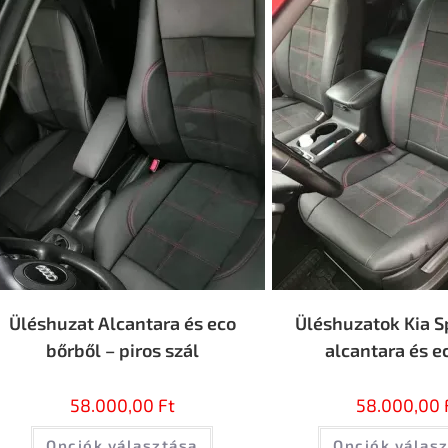
Üléshuzat Alcantara és eco
Üléshuzatok Kia S
bőrből – piros szál
alcantara és e
58.000,00
Ft
58.000,00
Opciók választása
Opciók válas