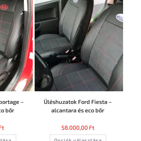
portage –
Üléshuzatok Ford Fiesta –
co bőr
alcantara és eco bőr
Ft
58.000,00
Ft
ztása
Opciók választása