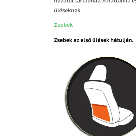
huzatot tartalmaz. A háttámla és
üléseknek.
Zsebek
Zsebek az első ülések hátulján.