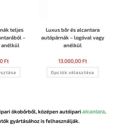
nák teljes
Luxus bőr és alcantara
ntarából –
autópárnák – logóval vagy
 anélkül
anélkül
00
Ft
13.000,00
Ft
asztása
Opciók választása
pari ökobőrből, középen autóipari
.
alcantara
tók gyártásához is felhasználják.