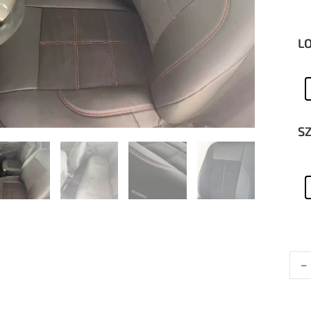
L
S
-