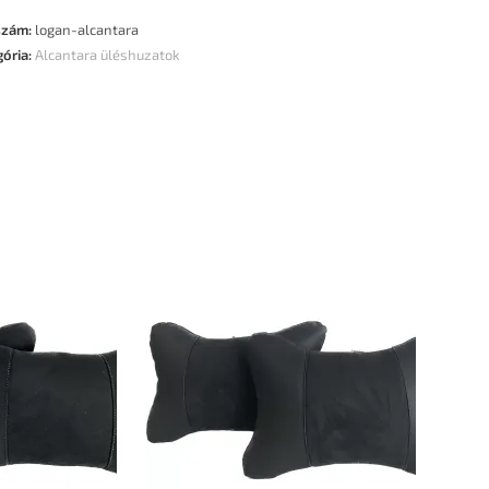
szám:
logan-alcantara
gória:
Alcantara üléshuzatok