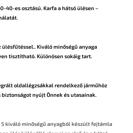
60-40-es osztású. Karfa a hátsó ülésen –
nálatát.
 ülésfűtéssel.. Kiváló minőségű anyaga
en tisztítható. Különösen sokáig tart.
egrált oldallégzsákkal rendelkező járműhöz
 biztonságot nyújt Önnek és utasainak.
 5 kiváló minőségű anyagból készült fejtámla