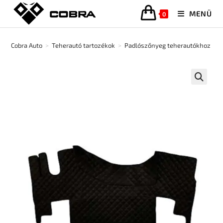
MENÜ
0
Cobra Auto
>
Teherautó tartozékok
>
Padlószőnyeg teherautókhoz
>
🔍