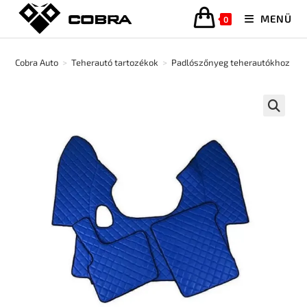
MENÜ
0
Cobra Auto
>
Teherautó tartozékok
>
Padlószőnyeg teherautókhoz
>
🔍