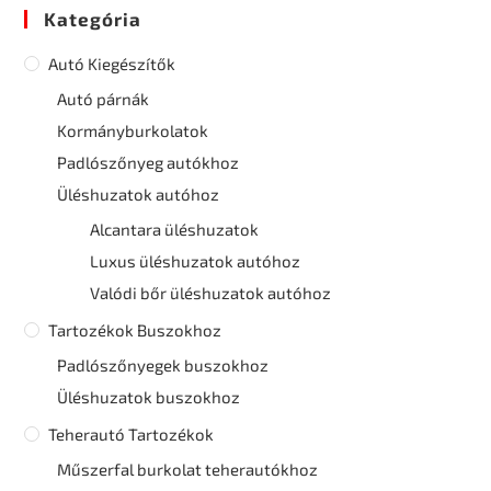
Kategória
Autó Kiegészítők
Autó párnák
Kormányburkolatok
Padlószőnyeg autókhoz
Üléshuzatok autóhoz
Alcantara üléshuzatok
Luxus üléshuzatok autóhoz
Valódi bőr üléshuzatok autóhoz
Tartozékok Buszokhoz
Padlószőnyegek buszokhoz
Üléshuzatok buszokhoz
Teherautó Tartozékok
Műszerfal burkolat teherautókhoz