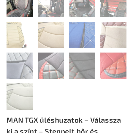
MAN TGX üléshuzatok – Válassza
ki a színt – Steppelt bőr és