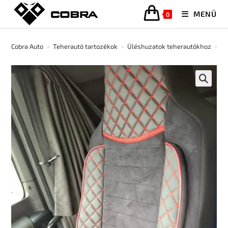
MENÜ
0
Cobra Auto
>
Teherautó tartozékok
>
Üléshuzatok teherautókhoz
>
Al
🔍