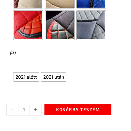
ÉV
2021 előtt
2021 után
-
+
KOSÁRBA TESZEM