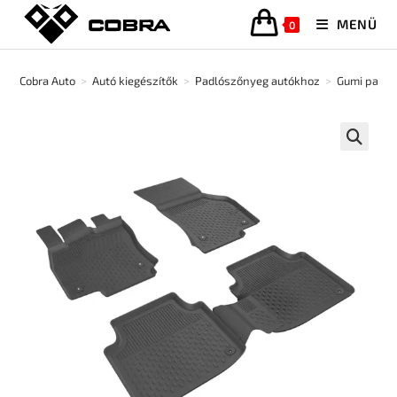
MENÜ
0
Cobra Auto
>
Autó kiegészítők
>
Padlószőnyeg autókhoz
>
Gumi padló
🔍