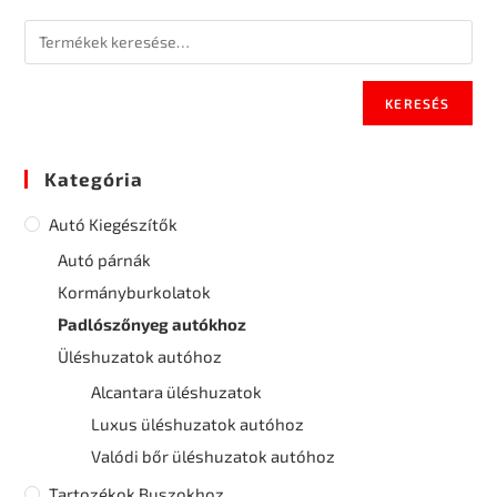
KERESÉS
Kategória
Autó Kiegészítők
Autó párnák
Kormányburkolatok
Padlószőnyeg autókhoz
Üléshuzatok autóhoz
Alcantara üléshuzatok
Luxus üléshuzatok autóhoz
Valódi bőr üléshuzatok autóhoz
Tartozékok Buszokhoz