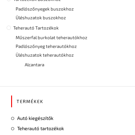
Padlószőnyegek buszokhoz
Üléshuzatok buszokhoz
Teherautó Tartozékok
Műszerfal burkolat teherautókhoz
Padlószőnyeg teherautókhoz
Üléshuzatok teherautókhoz
Alcantara
TERMÉKEK
Autó kiegészítők
Teherautó tartozékok