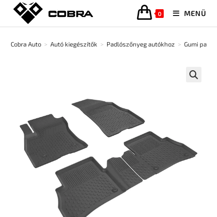
MENÜ
0
Cobra Auto
>
Autó kiegészítők
>
Padlószőnyeg autókhoz
>
Gumi padló
🔍