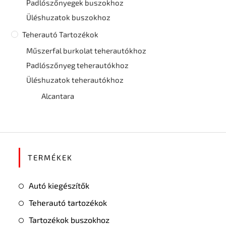
Padlószőnyegek buszokhoz
Üléshuzatok buszokhoz
Teherautó Tartozékok
Műszerfal burkolat teherautókhoz
Padlószőnyeg teherautókhoz
Üléshuzatok teherautókhoz
Alcantara
TERMÉKEK
Autó kiegészítők
Teherautó tartozékok
Tartozékok buszokhoz