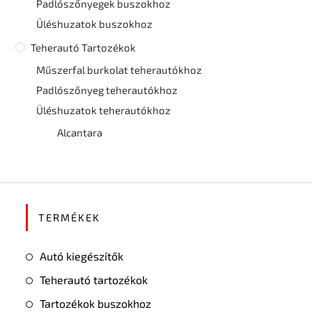
Padlószőnyegek buszokhoz
Üléshuzatok buszokhoz
Teherautó Tartozékok
Műszerfal burkolat teherautókhoz
Padlószőnyeg teherautókhoz
Üléshuzatok teherautókhoz
Alcantara
TERMÉKEK
Autó kiegészítők
Teherautó tartozékok
Tartozékok buszokhoz