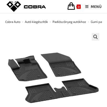
MENÜ
0
Cobra Auto
>
Autó kiegészítők
>
Padlószőnyeg autókhoz
>
Gumi padló
🔍