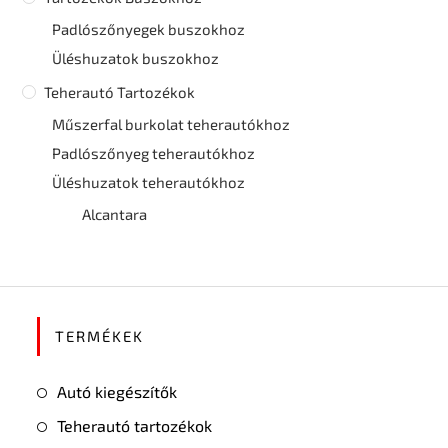
Padlószőnyegek buszokhoz
Üléshuzatok buszokhoz
Teherautó Tartozékok
Műszerfal burkolat teherautókhoz
Padlószőnyeg teherautókhoz
Üléshuzatok teherautókhoz
Alcantara
TERMÉKEK
Autó kiegészítők
Teherautó tartozékok