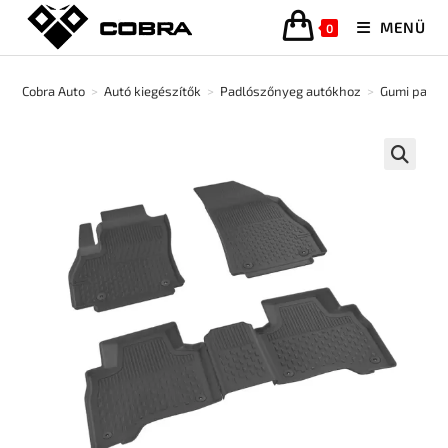
MENÜ
0
Cobra Auto
>
Autó kiegészítők
>
Padlószőnyeg autókhoz
>
Gumi padló
🔍