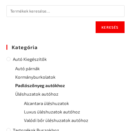
KERESÉS
Kategória
Autó Kiegészítők
Autó párnák
Kormányburkolatok
Padlószőnyeg autókhoz
Üléshuzatok autóhoz
Alcantara üléshuzatok
Luxus üléshuzatok autóhoz
Valódi bőr üléshuzatok autóhoz
Tartozékok Buszokhoz