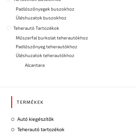
Padlószőnyegek buszokhoz
Üléshuzatok buszokhoz
Teherautó Tartozékok
Műszerfal burkolat teherautókhoz
Padlószőnyeg teherautókhoz
Üléshuzatok teherautókhoz
Alcantara
TERMÉKEK
Autó kiegészítők
Teherautó tartozékok