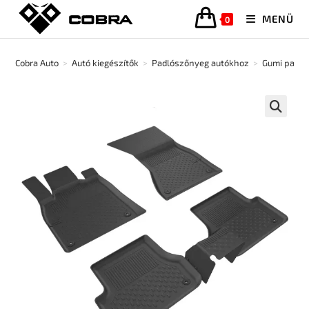
MENÜ
0
Cobra Auto
>
Autó kiegészítők
>
Padlószőnyeg autókhoz
>
Gumi padl
🔍