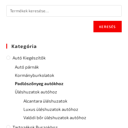
KERESÉS
Kategória
Autó Kiegészítők
Autó párnák
Kormányburkolatok
Padlószőnyeg autókhoz
Üléshuzatok autóhoz
Alcantara üléshuzatok
Luxus üléshuzatok autóhoz
Valódi bőr üléshuzatok autóhoz
Tartozékok Buszokhoz