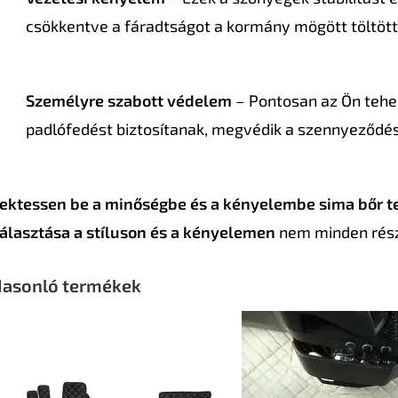
csökkentve a fáradtságot a kormány mögött töltött
Személyre szabott védelem
– Pontosan az Ön tehe
padlófedést biztosítanak, megvédik a szennyeződést
ektessen be a minőségbe és a kényelembe sima bőr t
álasztása a stíluson és a kényelemen
nem minden részl
asonló termékek