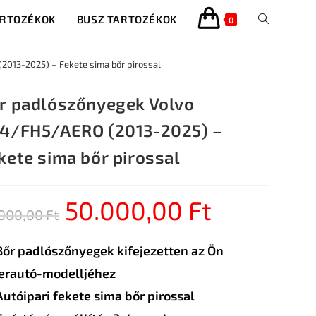
ARTOZÉKOK
BUSZ TARTOZÉKOK
0
013-2025) – Fekete sima bőr pirossal
r padlószőnyegek Volvo
4/FH5/AERO (2013-2025) –
kete sima bőr pirossal
50.000,00
Ft
.000,00
Ft
Bőr padlószőnyegek kifejezetten az Ön
erautó-modelljéhez
Autóipari fekete sima bőr pirossal