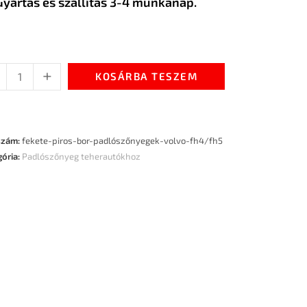
Gyártás és szállítás 3-4 munkanap.
+
KOSÁRBA TESZEM
szám:
fekete-piros-bor-padlószőnyegek-volvo-fh4/fh5
gória:
Padlószőnyeg teherautókhoz