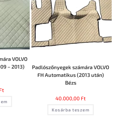
mára VOLVO
09 – 2013)
Padlószőnyegek számára VOLVO
FH Automatikus (2013 után)
Bézs
Ft
40.000,00
Ft
zem
Kosárba teszem