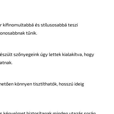
r kifinomultabbá és stílusosabbá teszi
honosabbnak tűnik.
zült szőnyegeink úgy lettek kialakítva, hogy
latnak.
etően könnyen tisztíthatók, hosszú ideig
és kényelmet biztosítanak minden utazás során,