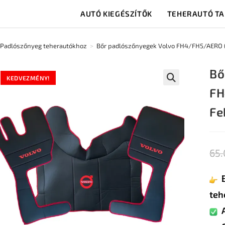
AUTÓ KIEGÉSZÍTŐK
TEHERAUTÓ T
Padlószőnyeg teherautókhoz
>
Bőr padlószőnyegek Volvo FH4/FH5/AERO (2
Bő
KEDVEZMÉNY!
FH
🔍
Fe
65
teh