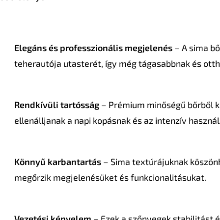
Elegáns és professzionális megjelenés
– A sima bő
teherautója utasterét, így még tágasabbnak és ott
Rendkívüli tartósság
– Prémium minőségű bőrből kés
ellenálljanak a napi kopásnak és az intenzív haszná
Könnyű karbantartás
– Sima textúrájuknak köszönh
megőrzik megjelenésüket és funkcionalitásukat.
Vezetési kényelem
– Ezek a szőnyegek stabilitást 