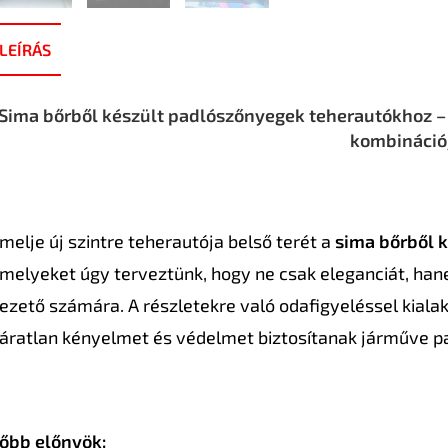
LEÍRÁS
Sima bőrből készült padlószőnyegek teherautókhoz – a
kombináció
melje új szintre teherautója belső terét a
sima bőrből 
melyeket úgy terveztünk, hogy ne csak eleganciát, han
ezető számára. A részletekre való odafigyeléssel kialak
áratlan kényelmet és védelmet biztosítanak járműve p
őbb előnyök: