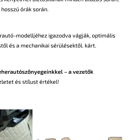
 hosszú órák során.
rautó-modelljéhez igazodva vágják, optimális
ől és a mechanikai sérülésektől. kárt.
eherautószőnyegeinkkel – a vezetők
etet és stílust értékel!