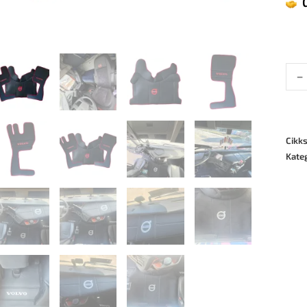
-
Cikk
Kate