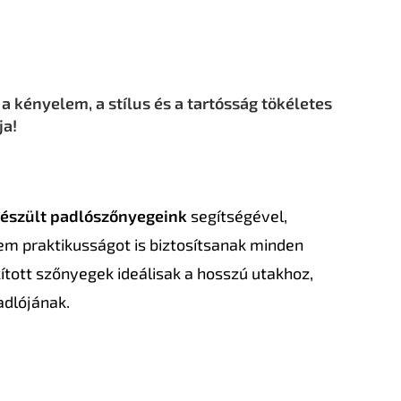
 kényelem, a stílus és a tartósság tökéletes
ja!
készült padlószőnyegeink
segítségével,
em praktikusságot is biztosítsanak minden
ított szőnyegek ideálisak a hosszú utakhoz,
adlójának.