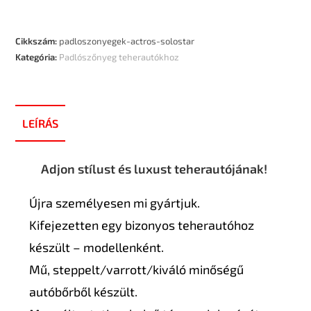
Cikkszám:
padloszonyegek-actros-solostar
Kategória:
Padlószőnyeg teherautókhoz
LEÍRÁS
Adjon stílust és luxust teherautójának!
Újra személyesen mi gyártjuk.
Kifejezetten egy bizonyos teherautóhoz
készült – modellenként.
Mű, steppelt/varrott/kiváló minőségű
autóbőrből készült.