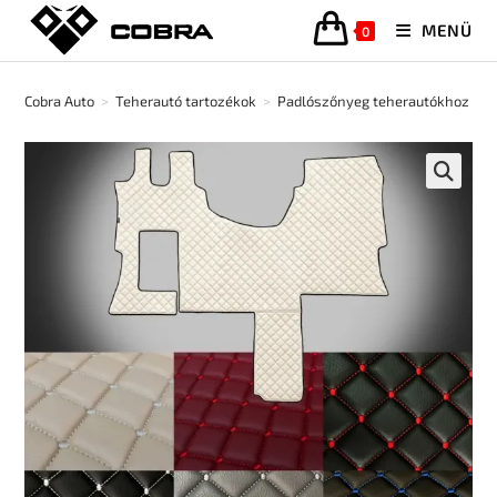
MENÜ
0
Cobra Auto
>
Teherautó tartozékok
>
Padlószőnyeg teherautókhoz
>
🔍