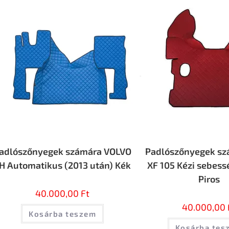
adlószőnyegek számára VOLVO
Padlószőnyegek sz
H Automatikus (2013 után) Kék
XF 105 Kézi sebess
Piros
40.000,00
Ft
40.000,00
Kosárba teszem
Kosárba tes