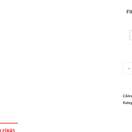
F
-
Cikk
Kate
LEÍRÁS