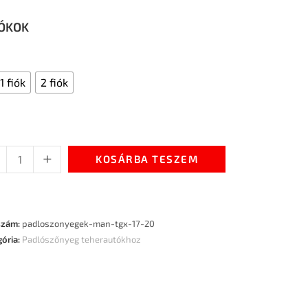
IÓKOK
1 fiók
2 fiók
+
KOSÁRBA TESZEM
szám:
padloszonyegek-man-tgx-17-20
gória:
Padlószőnyeg teherautókhoz