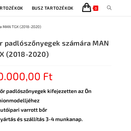
ARTOZÉKOK
BUSZ TARTOZÉKOK
0
a MAN TGX (2018-2020)
r padlószőnyegek számára MAN
X (2018-2020)
0.000,00
Ft
őr padlószőnyegek kifejezetten az Ön
ionmodelljéhez
utóipari varrott bőr
yártás és szállítás 3-4 munkanap.