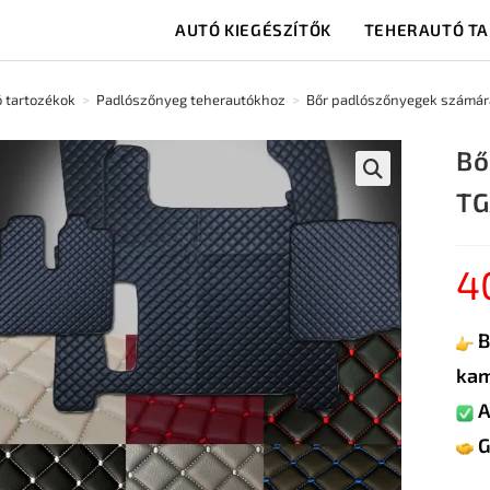
AUTÓ KIEGÉSZÍTŐK
TEHERAUTÓ T
 tartozékok
>
Padlószőnyeg teherautókhoz
>
Bőr padlószőnyegek számár
Bő
TG
🔍
4
B
kam
A
G