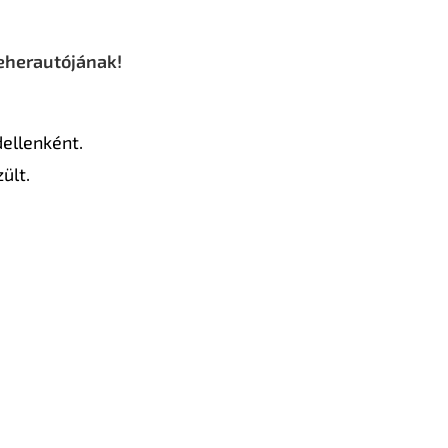
teherautójának!
ellenként.
ült.