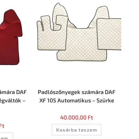
ámára DAF
Padlószőnyegek számára DAF
égváltók –
XF 105 Automatikus – Szürke
40.000,00
Ft
Ft
Kosárba teszem
zem