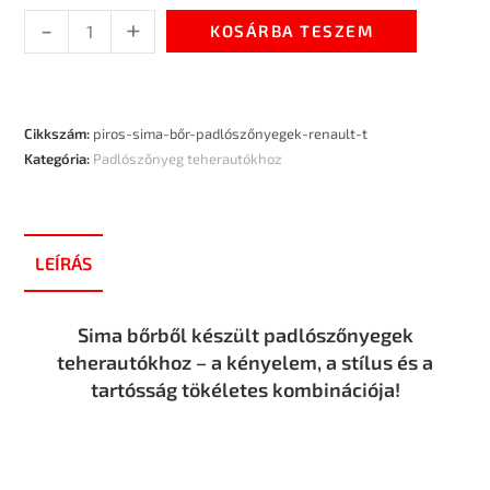
-
+
KOSÁRBA TESZEM
Cikkszám:
piros-sima-bőr-padlószőnyegek-renault-t
Kategória:
Padlószőnyeg teherautókhoz
LEÍRÁS
Sima bőrből készült padlószőnyegek
teherautókhoz – a kényelem, a stílus és a
tartósság tökéletes kombinációja!