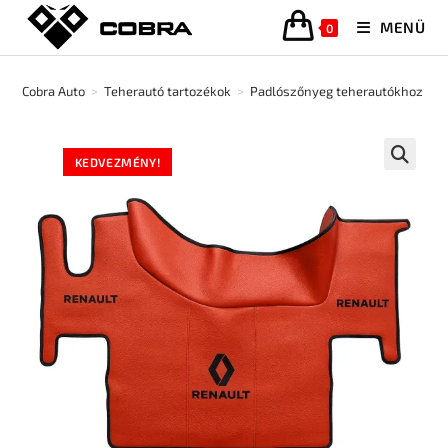
MENÜ
0
Cobra Auto
>
Teherautó tartozékok
>
Padlószőnyeg teherautókhoz
>
KEDVEZMÉNY!
🔍