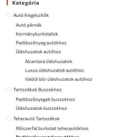
Kategória
Autó Kiegészítők
Autó párnák
Kormányburkolatok
Padlószőnyeg autókhoz
Üléshuzatok autóhoz
Alcantara üléshuzatok
Luxus üléshuzatok autóhoz
Valódi bőr üléshuzatok autóhoz
Tartozékok Buszokhoz
Padlószőnyegek buszokhoz
Üléshuzatok buszokhoz
Teherautó Tartozékok
Műszerfal burkolat teherautókhoz