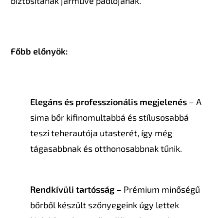
biztosítanak járműve padlójának.
Főbb előnyök:
Elegáns és professzionális megjelenés
– A
sima bőr kifinomultabbá és stílusosabbá
teszi teherautója utasterét, így még
tágasabbnak és otthonosabbnak tűnik.
Rendkívüli tartósság
– Prémium minőségű
bőrből készült szőnyegeink úgy lettek