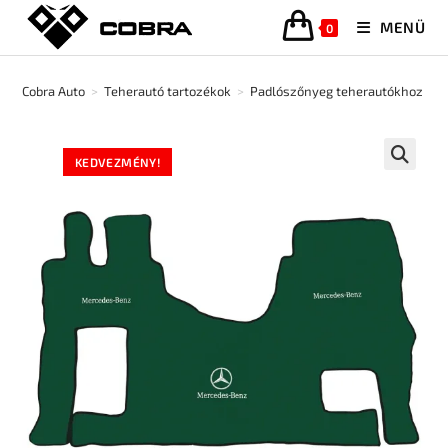
MENÜ
0
Cobra Auto
>
Teherautó tartozékok
>
Padlószőnyeg teherautókhoz
>
KEDVEZMÉNY!
🔍