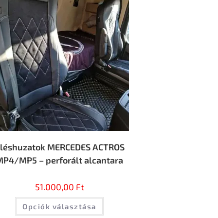
léshuzatok MERCEDES ACTROS
MP4/MP5 – perforált alcantara
51.000,00
Ft
Opciók választása