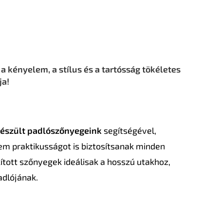
 kényelem, a stílus és a tartósság tökéletes
ja!
készült padlószőnyegeink
segítségével,
em praktikusságot is biztosítsanak minden
ított szőnyegek ideálisak a hosszú utakhoz,
adlójának.