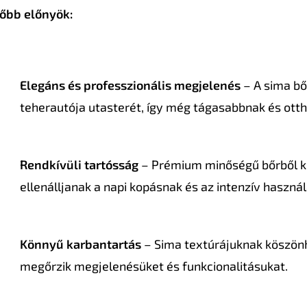
őbb előnyök:
Elegáns és professzionális megjelenés
– A sima bő
teherautója utasterét, így még tágasabbnak és ott
Rendkívüli tartósság
– Prémium minőségű bőrből kés
ellenálljanak a napi kopásnak és az intenzív haszná
Könnyű karbantartás
– Sima textúrájuknak köszönh
megőrzik megjelenésüket és funkcionalitásukat.