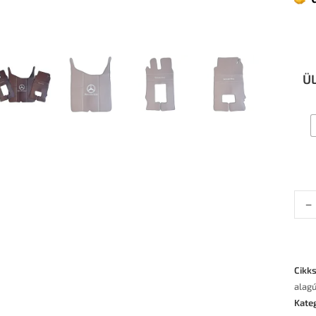
Ü
-
Cikk
alagú
Kate