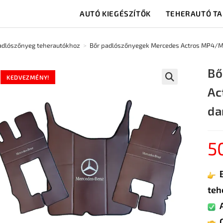
AUTÓ KIEGÉSZÍTŐK
TEHERAUTÓ T
adlószőnyeg teherautókhoz
>
Bőr padlószőnyegek Mercedes Actros MP4/MP5
Bő
KEDVEZMÉNY!
Ac
🔍
da
5
teh