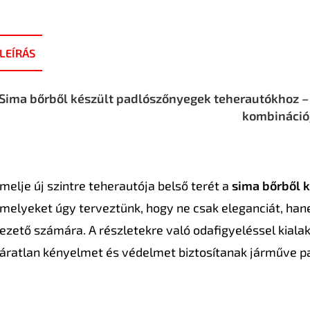
LEÍRÁS
Sima bőrből készült padlószőnyegek teherautókhoz – a
kombináció
melje új szintre teherautója belső terét a
sima bőrből 
melyeket úgy terveztünk, hogy ne csak eleganciát, han
ezető számára. A részletekre való odafigyeléssel kialak
áratlan kényelmet és védelmet biztosítanak járműve p