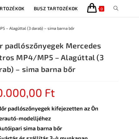
ARTOZÉKOK
BUSZ TARTOZÉKOK
0
 – Alagúttal (3 darab) – sima barna bőr
r padlószőnyegek Mercedes
tros MP4/MP5 – Alagúttal (3
rab) – sima barna bőr
0.000,00
Ft
Bőr padlószőnyegek kifejezetten az Ön
erautó-modelljéhez
Autóipari sima barna bőr
Gyártás és szállítás 3-4 munkanap.