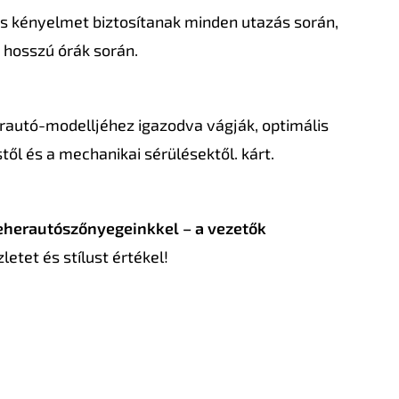
és kényelmet biztosítanak minden utazás során,
 hosszú órák során.
rautó-modelljéhez igazodva vágják, optimális
ől és a mechanikai sérülésektől. kárt.
eherautószőnyegeinkkel – a vezetők
etet és stílust értékel!