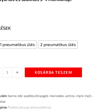
LÉSEK
1 pneumatikus ülés
2 pneumatikus ülés
+
KOSÁRBA TESZEM
szám:
barna-bőr-padlószőnyegek-mercedes-actros-mp4/mp5-
ttal
gória:
Padlószőnyeg teherautókhoz