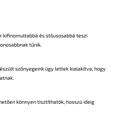
r kifinomultabbá és stílusosabbá teszi
honosabbnak tűnik.
zült szőnyegeink úgy lettek kialakítva, hogy
latnak.
etően könnyen tisztíthatók, hosszú ideig