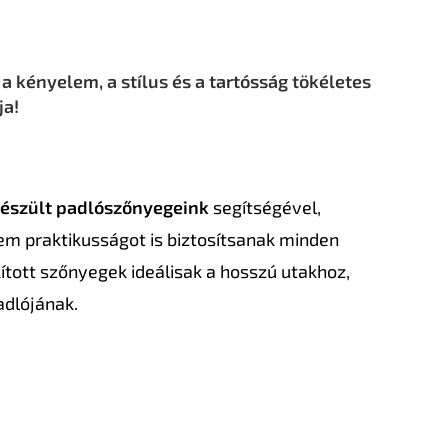
 kényelem, a stílus és a tartósság tökéletes
ja!
készült padlószőnyegeink
segítségével,
em praktikusságot is biztosítsanak minden
ított szőnyegek ideálisak a hosszú utakhoz,
adlójának.