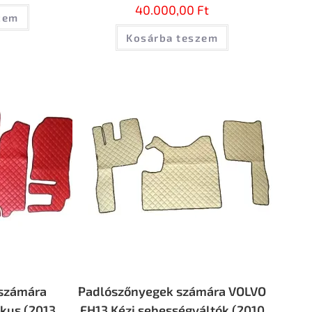
40.000,00
Ft
zem
Kosárba teszem
számára
Padlószőnyegek számára VOLVO
kus (2013
FH13 Kézi sebességváltók (2010