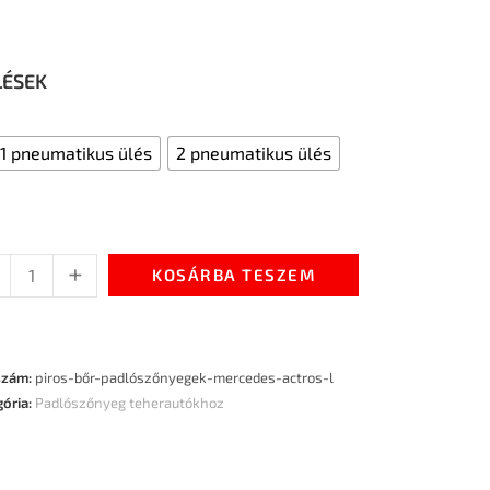
LÉSEK
1 pneumatikus ülés
2 pneumatikus ülés
+
KOSÁRBA TESZEM
szám:
piros-bőr-padlószőnyegek-mercedes-actros-l
gória:
Padlószőnyeg teherautókhoz