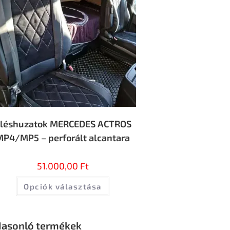
léshuzatok MERCEDES ACTROS
MP4/MP5 – perforált alcantara
51.000,00
Ft
Opciók választása
asonló termékek