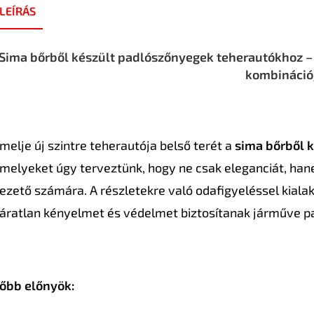
LEÍRÁS
Sima bőrből készült padlószőnyegek teherautókhoz – a
kombináció
melje új szintre teherautója belső terét a
sima bőrből 
melyeket úgy terveztünk, hogy ne csak eleganciát, han
ezető számára. A részletekre való odafigyeléssel kialak
áratlan kényelmet és védelmet biztosítanak járműve p
őbb előnyök: