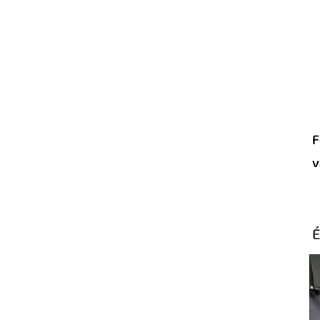
F
v
É