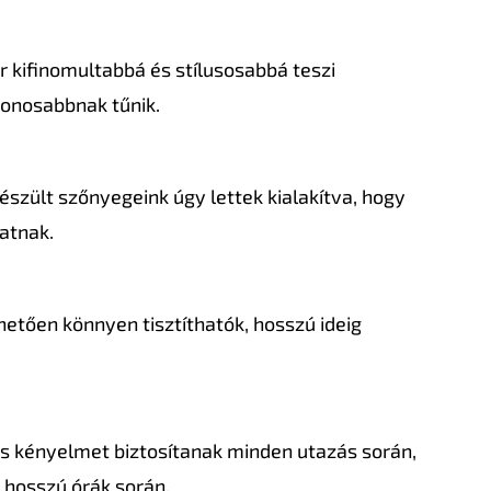
r kifinomultabbá és stílusosabbá teszi
honosabbnak tűnik.
zült szőnyegeink úgy lettek kialakítva, hogy
latnak.
etően könnyen tisztíthatók, hosszú ideig
és kényelmet biztosítanak minden utazás során,
 hosszú órák során.