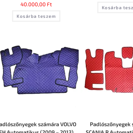
40.000,00
Ft
Kosárba tes
Kosárba teszem
adlószőnyegek számára VOLVO
Padlószőnyegek 
FH Automatikus (2009 – 2013)
SCANIA R Automati