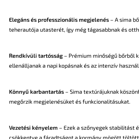
Elegáns és professzionális megjelenés
– A sima bő
teherautója utasterét, így még tágasabbnak és ott
Rendkívüli tartósság
– Prémium minőségű bőrből kés
ellenálljanak a napi kopásnak és az intenzív haszná
Könnyű karbantartás
– Sima textúrájuknak köszönh
megőrzik megjelenésüket és funkcionalitásukat.
Vezetési kényelem
– Ezek a szőnyegek stabilitást 
csökkentve a fáradtságot a kormány mögött töltött