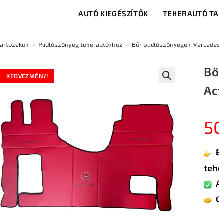
AUTÓ KIEGÉSZÍTŐK
TEHERAUTÓ T
tartozékok
>
Padlószőnyeg teherautókhoz
>
Bőr padlószőnyegek Mercedes 
Bő
KEDVEZMÉNY!
Ac
🔍
5
teh