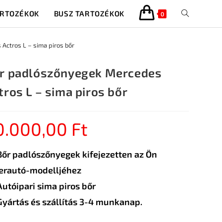
ARTOZÉKOK
BUSZ TARTOZÉKOK
0
Actros L – sima piros bőr
r padlószőnyegek Mercedes
tros L – sima piros bőr
0.000,00
Ft
Bőr padlószőnyegek kifejezetten az Ön
erautó-modelljéhez
Autóipari sima piros bőr
Gyártás és szállítás 3-4 munkanap.