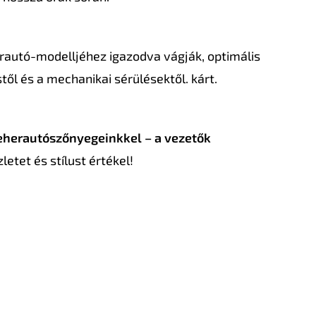
rautó-modelljéhez igazodva vágják, optimális
ől és a mechanikai sérülésektől. kárt.
eherautószőnyegeinkkel – a vezetők
etet és stílust értékel!