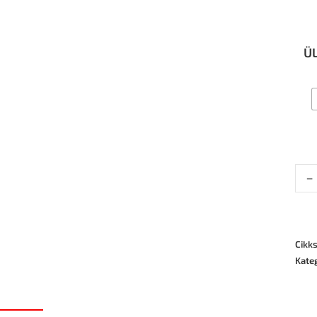
Ü
-
Cikk
Kate