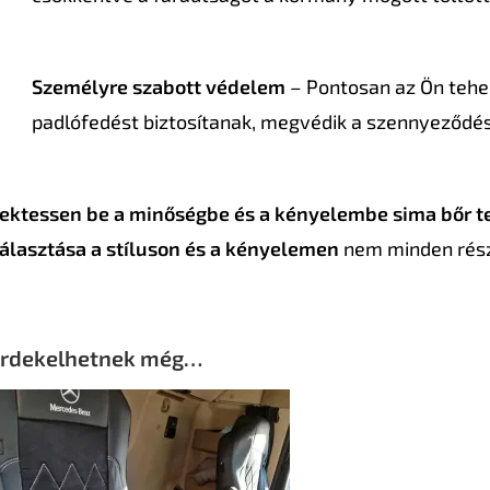
Személyre szabott védelem
– Pontosan az Ön tehe
padlófedést biztosítanak, megvédik a szennyeződést
ektessen be a minőségbe és a kényelembe sima bőr t
álasztása a stíluson és a kényelemen
nem minden részl
rdekelhetnek még…