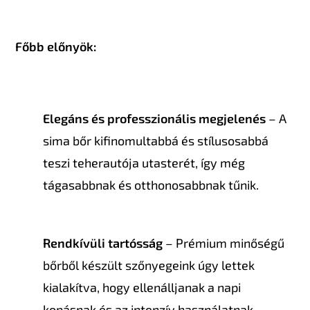
Főbb előnyök:
Elegáns és professzionális megjelenés
– A
sima bőr kifinomultabbá és stílusosabbá
teszi teherautója utasterét, így még
tágasabbnak és otthonosabbnak tűnik.
Rendkívüli tartósság
– Prémium minőségű
bőrből készült szőnyegeink úgy lettek
kialakítva, hogy ellenálljanak a napi
kopásnak és az intenzív használatnak.