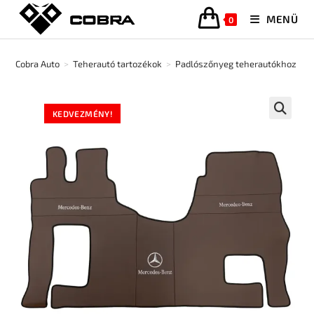
MENÜ
0
Cobra Auto
>
Teherautó tartozékok
>
Padlószőnyeg teherautókhoz
>
KEDVEZMÉNY!
🔍