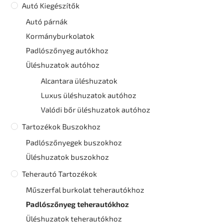
Autó Kiegészítők
Autó párnák
Kormányburkolatok
Padlószőnyeg autókhoz
Üléshuzatok autóhoz
Alcantara üléshuzatok
Luxus üléshuzatok autóhoz
Valódi bőr üléshuzatok autóhoz
Tartozékok Buszokhoz
Padlószőnyegek buszokhoz
Üléshuzatok buszokhoz
Teherautó Tartozékok
Műszerfal burkolat teherautókhoz
Padlószőnyeg teherautókhoz
Üléshuzatok teherautókhoz