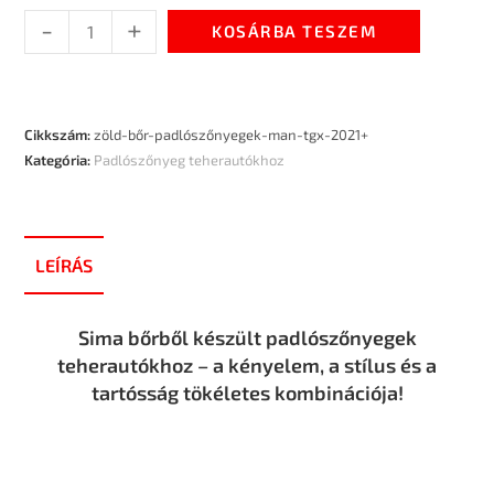
-
+
KOSÁRBA TESZEM
Cikkszám:
zöld-bőr-padlószőnyegek-man-tgx-2021+
Kategória:
Padlószőnyeg teherautókhoz
LEÍRÁS
Sima bőrből készült padlószőnyegek
teherautókhoz – a kényelem, a stílus és a
tartósság tökéletes kombinációja!