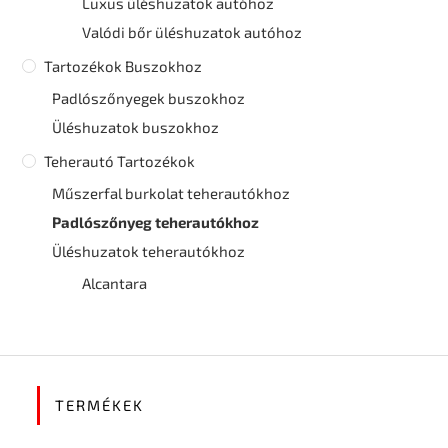
Luxus üléshuzatok autóhoz
Valódi bőr üléshuzatok autóhoz
Tartozékok Buszokhoz
Padlószőnyegek buszokhoz
Üléshuzatok buszokhoz
Teherautó Tartozékok
Műszerfal burkolat teherautókhoz
Padlószőnyeg teherautókhoz
Üléshuzatok teherautókhoz
Alcantara
TERMÉKEK