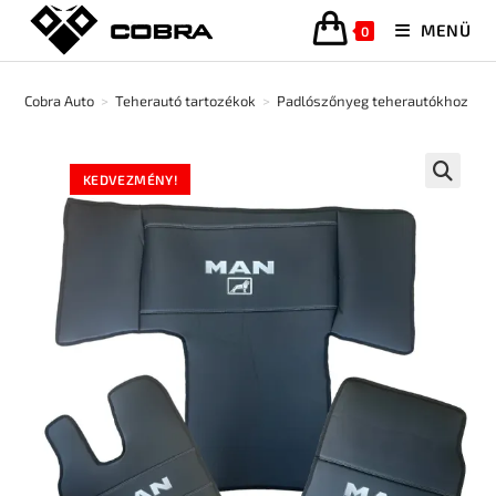
MENÜ
0
Cobra Auto
>
Teherautó tartozékok
>
Padlószőnyeg teherautókhoz
>
KEDVEZMÉNY!
🔍