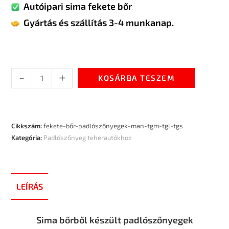
Autóipari sima fekete bőr
Gyártás és szállítás 3-4 munkanap.
-
+
KOSÁRBA TESZEM
Cikkszám:
fekete-bőr-padlószőnyegek-man-tgm-tgl-tgs
Kategória:
Padlószőnyeg teherautókhoz
LEÍRÁS
Sima bőrből készült padlószőnyegek