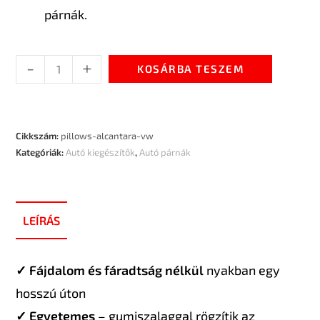
párnák.
-
+
KOSÁRBA TESZEM
Cikkszám:
pillows-alcantara-vw
Kategóriák:
Autó kiegészítők
,
Autó párnák
LEÍRÁS
✓ Fájdalom és fáradtság nélkül
nyakban egy
hosszú úton
✓ Egyetemes
– gumiszalaggal rögzítik az