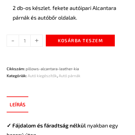
2 db-os készlet. fekete autóipari Alcantara
párnák és autóbőr oldalak.
-
+
KOSÁRBA TESZEM
Cikkszám:
pillows-alcantara-leather-kia
Kategóriák:
Autó kiegészítők
,
Autó párnák
LEÍRÁS
✓ Fájdalom és fáradtság nélkül
nyakban egy
hosszú úton