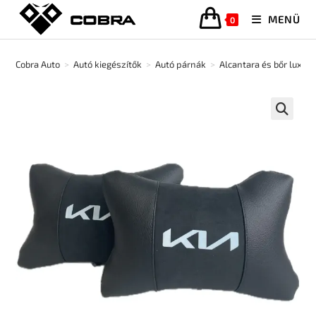
MENÜ
0
Cobra Auto
>
Autó kiegészítők
>
Autó párnák
>
Alcantara és bőr luxus
🔍