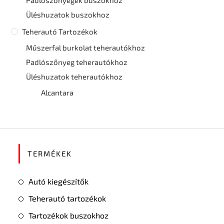
Padlószőnyegek buszokhoz
Üléshuzatok buszokhoz
Teherautó Tartozékok
Műszerfal burkolat teherautókhoz
Padlószőnyeg teherautókhoz
Üléshuzatok teherautókhoz
Alcantara
TERMÉKEK
Autó kiegészítők
Teherautó tartozékok
Tartozékok buszokhoz